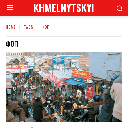
KHMELNYTSKYI
HOME
TAGS
ФОП
ФОП