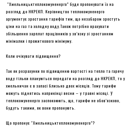
“Хмельницьктеплокомуненерго” буде пропонувати їх на
розгляд до НКРЕКП. Керівництво теплокомуненерго
аргументує зростання тарифів тим, що незабаром зростуть
ціни на газ та холодну воду.Також потрібно врахувати
збільшення зарплат працівників у зв’язку зі зростанням
мінімалки і прожиткового мінімуму.
Коли очікувати підвищення?
Так як розрахунки по підвищенню вартості на тепло та гарячу
воду тільки плануються передати на розгляд до НКРЕКП, то у
хмельничан є в запасі близько двох місяців. Тому тарифи
можуть піднятись наприкінці весни – у травні місяці. У
теплокомуненерго заспокоюють, що, тарифи не обов’язково,
будуть такими, як вони пропонують.
Що пропонує “Хмельницьктеплокомуненерго”?