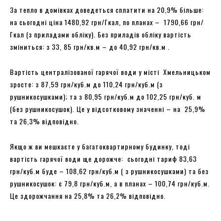
За тепло в домівках доведеться сплатити на 20,9% більше:
на сьогодні ціна 1480,92 грн/Гкал, по планах – 1790,66 грн/
Гкал (з приладами обліку). Без приладів обліку вартість
зміниться: з 33, 85 грн/кв.м – до 40,92 грн/кв.м .
Вартість централізованої гарячої води у місті Хмельницьком
зросте: з 87,59 грн/куб.м до 110,24 грн/куб.м (з
рушникосушками); та з 80,95 грн/куб.м до 102,25 грн/куб. м
(без рушникосушок). Це у відсотковому значенні – на 25,9%
та 26,3% відповідно.
Якщо ж ви мешкаєте у багатоквартирному будинку, тоді
вартість гарячої води ще дорожче: сьогодні тариф 83,63
грн/куб.м буде – 108,62 грн/куб.м ( з рушникосушками) та без
рушникосушок: є 79,8 грн/куб.м, а в планах – 100,74 грн/куб.м.
Це здорожчання на 25,8% та 26,2% відповідно.