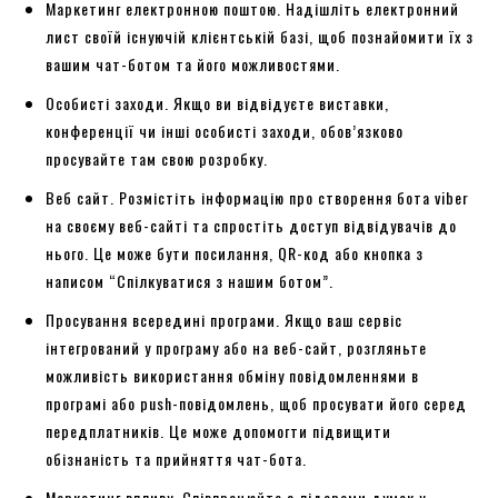
Маркетинг електронною поштою. Надішліть електронний
лист своїй існуючій клієнтській базі, щоб познайомити їх з
вашим чат-ботом та його можливостями.
Особисті заходи. Якщо ви відвідуєте виставки,
конференції чи інші особисті заходи, обов’язково
просувайте там свою розробку.
Веб сайт. Розмістіть інформацію про створення бота viber
на своєму веб-сайті та спростіть доступ відвідувачів до
нього. Це може бути посилання, QR-код або кнопка з
написом “Спілкуватися з нашим ботом”.
Просування всередині програми. Якщо ваш сервіс
інтегрований у програму або на веб-сайт, розгляньте
можливість використання обміну повідомленнями в
програмі або push-повідомлень, щоб просувати його серед
передплатників. Це може допомогти підвищити
обізнаність та прийняття чат-бота.
Маркетинг впливу. Співпрацюйте з лідерами думок у