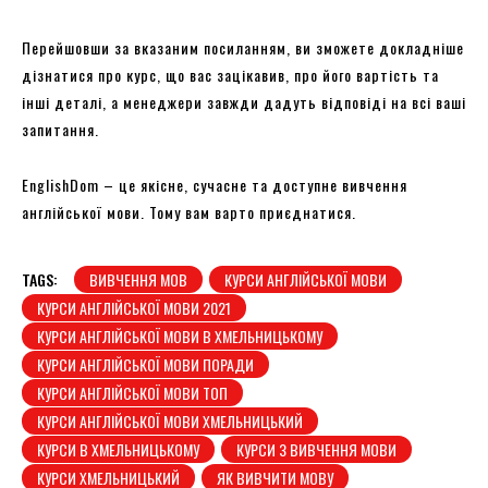
Перейшовши за вказаним посиланням, ви зможете докладніше
дізнатися про курс, що вас зацікавив, про його вартість та
інші деталі, а менеджери завжди дадуть відповіді на всі ваші
запитання.
EnglishDom – це якісне, сучасне та доступне вивчення
англійської мови. Тому вам варто приєднатися.
TAGS:
ВИВЧЕННЯ МОВ
КУРСИ АНГЛІЙСЬКОЇ МОВИ
КУРСИ АНГЛІЙСЬКОЇ МОВИ 2021
КУРСИ АНГЛІЙСЬКОЇ МОВИ В ХМЕЛЬНИЦЬКОМУ
КУРСИ АНГЛІЙСЬКОЇ МОВИ ПОРАДИ
КУРСИ АНГЛІЙСЬКОЇ МОВИ ТОП
КУРСИ АНГЛІЙСЬКОЇ МОВИ ХМЕЛЬНИЦЬКИЙ
КУРСИ В ХМЕЛЬНИЦЬКОМУ
КУРСИ З ВИВЧЕННЯ МОВИ
КУРСИ ХМЕЛЬНИЦЬКИЙ
ЯК ВИВЧИТИ МОВУ