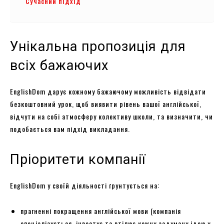
Сучасний підхід
Унікальна пропозиція для
всіх бажаючих
EnglishDom дарує кожному бажаючому можливість відвідати
безкоштовний урок, щоб виявити рівень вашої англійської,
відчути на собі атмосферу колективу школи, та визначити, чи
подобається вам підхід викладання.
Пріоритети компанії
EnglishDom у своїй діяльності ґрунтується на:
прагненні покращення англійської мови (компанія
спеціалізується, інвестує та втілює кожну задуману ідею у