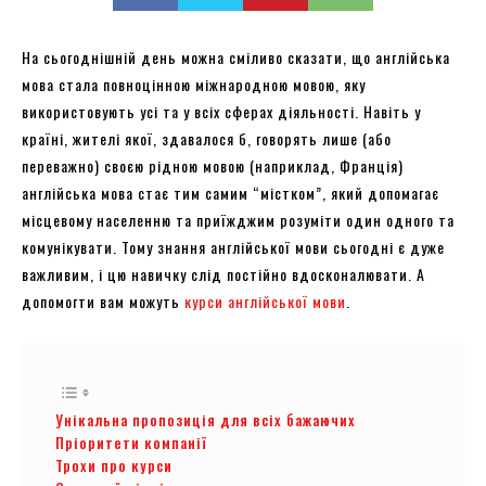
На сьогоднішній день можна сміливо сказати, що англійська
мова стала повноцінною міжнародною мовою, яку
використовують усі та у всіх сферах діяльності. Навіть у
країні, жителі якої, здавалося б, говорять лише (або
переважно) своєю рідною мовою (наприклад, Франція)
англійська мова стає тим самим “містком”, який допомагає
місцевому населенню та приїжджим розуміти один одного та
комунікувати. Тому знання англійської мови сьогодні є дуже
важливим, і цю навичку слід постійно вдосконалювати. А
допомогти вам можуть
курси англійської мови
.
Унікальна пропозиція для всіх бажаючих
Пріоритети компанії
Трохи про курси