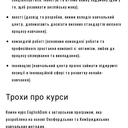
те, щоб розвивати англійську мову);
якості (досвід та розробки, якими володіє навчальний
центр, допомагають досягати високих стандартів якісного
процесу навчання);
командній роботі (основами командної роботи та
професійного зростання компанії є: оптимізм, любов до
процесу спілкування та викладання);
інноваціях (навчальний центр прагне займати лідируючі
позиції в інноваційній сфері та розвитку онлайн-
навчання).
Трохи про курси
Кожен курс EnglishDom є авторською програмою, яка
розроблена на основі Оксфордських та Кембриджських
навчальних методик.