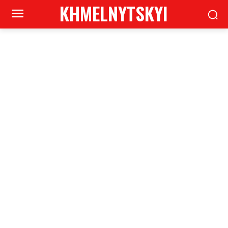
KHMELNYTSKYI