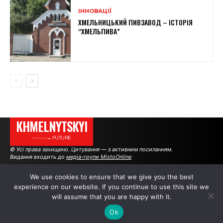
ІННОВАЦІЇ
ХМЕЛЬНИЦЬКИЙ ПИВЗАВОД – ІСТОРІЯ
“ХМЕЛЬПИВА”
KHMELNYTSKYI
———→ FUTURE
© Усі права захищено. Цитування — з активним посиланням.
Видання входить до
медіа-групи MistoOnline
We use cookies to ensure that we give you the best
experience on our website. If you continue to use this site we
АВТОРИ
РЕКЛАМА НА САЙТІ
will assume that you are happy with it.
Ok
.
.
.