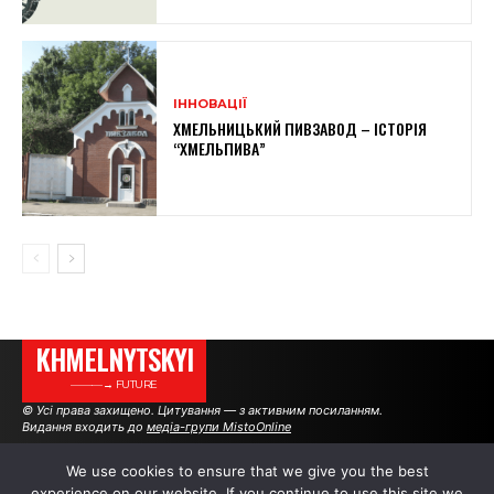
ІННОВАЦІЇ
ХМЕЛЬНИЦЬКИЙ ПИВЗАВОД – ІСТОРІЯ
“ХМЕЛЬПИВА”
KHMELNYTSKYI
———→ FUTURE
© Усі права захищено. Цитування — з активним посиланням.
Видання входить до
медіа-групи MistoOnline
We use cookies to ensure that we give you the best
experience on our website. If you continue to use this site we
АВТОРИ
РЕКЛАМА НА САЙТІ