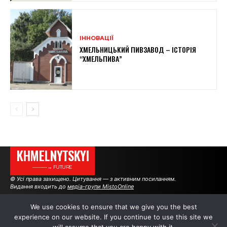
ІННОВАЦІЇ
ХМЕЛЬНИЦЬКИЙ ПИВЗАВОД – ІСТОРІЯ
“ХМЕЛЬПИВА”
KHMELNYTSKYI
———→ FUTURE
© Усі права захищено. Цитування — з активним посиланням.
Видання входить до
медіа-групи MistoOnline
We use cookies to ensure that we give you the best
experience on our website. If you continue to use this site we
АВТОРИ
РЕКЛАМА НА САЙТІ