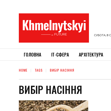
Khmelnytskyi
———→ FUTURE
СУБОТА, 8 С
ГОЛОВНА
ІТ-СФЕРА
АРХІТЕКТУРА
HOME
TAGS
ВИБІР НАСІННЯ
ВИБІР НАСІННЯ