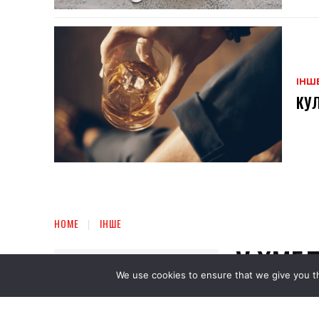
ІНШ
КУЛ
We use cookies to ensure that we give you th