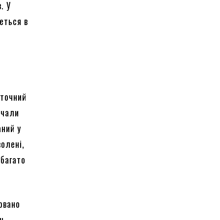
. У
еться в
оточний
очали
аний у
олені,
 багато
овано
н