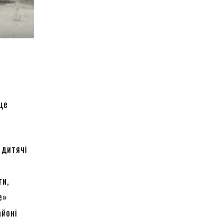
це
 дитячі
ти,
е»
айоні