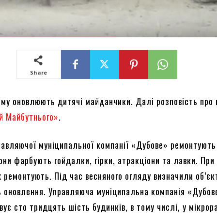
Share
му оновлюють дитячі майданчики. Далі розповість про 
й Майбутнього»
.
равляючої муніципальної компанії «Дубове» ремонтують
они фарбують гойдалки, гірки, атракціони та лавки. При
х ремонтують. Під час весняного огляду визначили об’єк
ь оновлення. Управляюча муніципальна компанія «Дубов
вує сто тридцять шість будинків, в тому числі, у мікрор