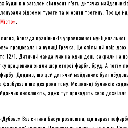
ах будинків загалом сімдесят п’ять дитячих майданчиків
планували відремонтувати та оновити третину. Про це йд
Місто»
.
 липня, бригада працівників управляючої муніципальної
ове» працювала на вулиці Гречка. Це спільний двір двох
1 та 12/1. Дитячий майданчик на один день закрили на п
тку працівники зняли шар старої фарби, бруд. А потім п
 фарбу. Додамо, що цей дитячий майданчик був побудов
го фарбували ще два роки тому. Мешканці будинків задов
йданчик оновлюють, адже тут проводять своє дозвілля
Дубове» Валентина Басун розповіла, що наразі пофарб
дитячих майданчики. Планується оновити ще вісім. Сезо