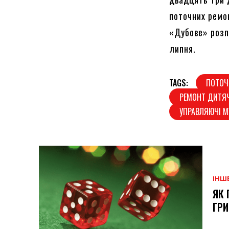
поточних ремо
«Дубове» розп
липня.
TAGS:
ПОТОЧ
РЕМОНТ ДИТЯ
УПРАВЛЯЮЧІ М
ІНШ
ЯК 
ГРИ