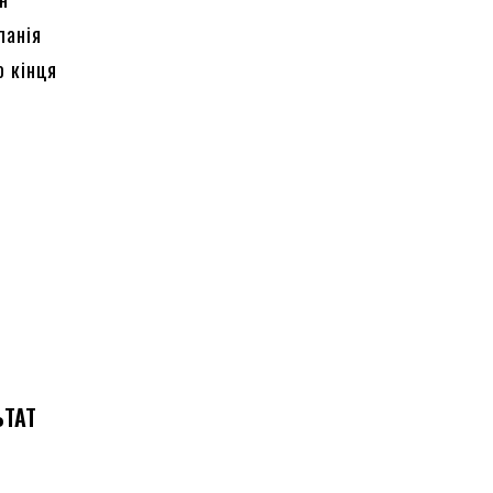
панія
о кінця
ЬТАТ