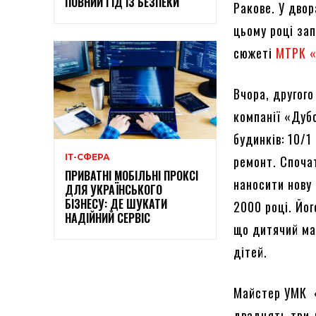
ПОВНИЙ ГІД ІЗ БЕЗПЕКИ
Ракове. У двор
цьому році за
сюжеті
МТРК «
Вчора, другого
компанії «Дуб
будинків: 10/
ІТ-СФЕРА
ремонт. Споча
ПРИВАТНІ МОБІЛЬНІ ПРОКСІ
наносити нову
ДЛЯ УКРАЇНСЬКОГО
БІЗНЕСУ: ДЕ ШУКАТИ
2000 році. Йо
НАДІЙНИЙ СЕРВІС
що дитячий ма
дітей.
Майстер УМК «
двадцять три 