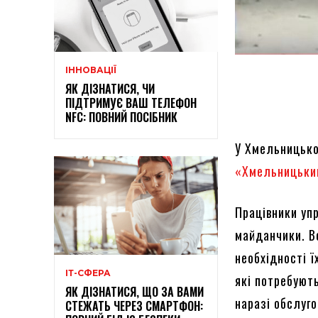
ІННОВАЦІЇ
ЯК ДІЗНАТИСЯ, ЧИ
ПІДТРИМУЄ ВАШ ТЕЛЕФОН
NFC: ПОВНИЙ ПОСІБНИК
У Хмельницько
«Хмельницьки
Працівники уп
майданчики. В
необхідності ї
ІТ-СФЕРА
які потребуют
ЯК ДІЗНАТИСЯ, ЩО ЗА ВАМИ
наразі обслуго
СТЕЖАТЬ ЧЕРЕЗ СМАРТФОН: