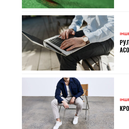
ІНШ
РУЛ
АСО
ІНШ
КРО