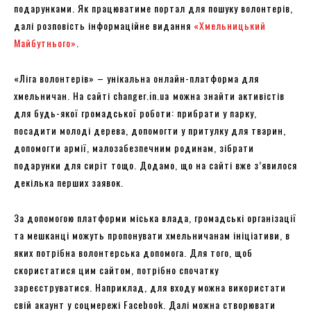
подарунками. Як працюватиме портал для пошуку волонтерів,
далі розповість інформаційне видання
«Хмельницький
Майбутнього»
.
«Ліга волонтерів» – унікальна онлайн-платформа для
хмельничан. На сайті changer.in.ua
можна знайти активістів
для будь-якої громадської роботи: прибрати у парку,
посадити молоді дерева, допомогти у притулку для тварин,
допомогти армії, малозабезпечним родинам, зібрати
подарунки для сиріт тощо. Додамо, що на сайті вже з’явилося
декілька перших заявок.
За допомогою платформи міська влада, громадські організації
та мешканці можуть пропонувати хмельничанам ініціативи, в
яких потрібна волонтерська допомога. Для того, щоб
скористатися цим сайтом, потрібно спочатку
зареєструватися. Наприклад, для входу можна використати
свій акаунт у соцмережі Facebook. Далі можна створювати