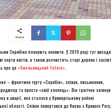
Share
зьми Скрябіна планують оновити. У 2019 році тут висад
ові сорти квітів, а також розчистять старі дерева і засію
ть про це
«Хмельницький-Future
»
.
нко – фронтмен гурту «Скрябін», співак, письменник,
родюсер та просто «свій хлопець». Він трагічно загинув
ку в аварії, яка сталася у Криворізькому районі
кої області. Співак повертався до Києва з Кривого Рогу