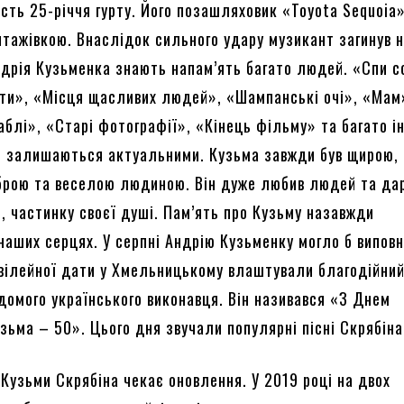
есть 25-річчя гурту. Його позашляховик «Toyota Sequoia
нтажівкою. Внаслідок сильного удару музикант загинув 
Андрія Кузьменка знають напам’ять багато людей. «Спи с
ти», «Місця щасливих людей», «Шампанські очі», «Мам
аблі», «Старі фотографії», «Кінець фільму» та багато і
лі залишаються актуальними. Кузьма завжди був щирою,
брою та веселою людиною. Він дуже любив людей та дар
, частинку своєї душі. Пам’ять про Кузьму назавжди
наших серцях. У серпні Андрію Кузьменку могло б випов
ювілейної дати у Хмельницькому влаштували благодійни
ідомого українського виконавця. Він називався «З Днем
зьма – 50». Цього дня звучали популярні пісні Скрябін
 Кузьми Скрябіна чекає оновлення. У 2019 році на двох