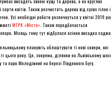
умбах висадять хвойні кущі та дерева, а на круглих
і сорти квітів. Також розчистять дерева від сухих гілок 
очок. Усі необхідні роботи розпочнуться у квітні 2019 ро
сюжеті
МТРК
«Місто»
. Також передбачається
опарк. Місяць тому тут відбулася осіння висадка саджа
мельницькому планують облаштувати ті нові сквери, які
сті цього року. Це, зокрема, ділянки на Львівському шос
 та парк Молодіжний на березі Південного Бугу.