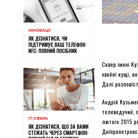
ІННОВАЦІЇ
ЯК ДІЗНАТИСЯ, ЧИ
ПІДТРИМУЄ ВАШ ТЕЛЕФОН
NFC: ПОВНИЙ ПОСІБНИК
Сквер імені Ку
хвойні кущі, н
Далі розповіс
Андрій Кузьме
телеведучий, п
ІТ-СФЕРА
лютого 2015 ро
ЯК ДІЗНАТИСЯ, ЩО ЗА ВАМИ
Дніпропетровсь
СТЕЖАТЬ ЧЕРЕЗ СМАРТФОН: