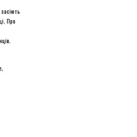
і засіють
ці. Про
нців.
е,