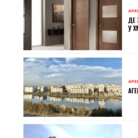
АРХ
ДЕ 
У 
АРХ
АГЕ