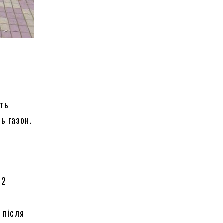
ять
ть газон.
 2
, після