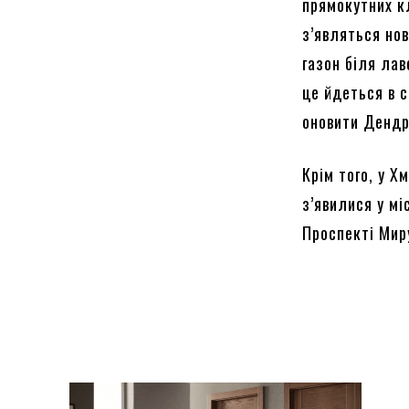
прямокутних кл
з’являться нов
газон біля лав
це йдеться в 
оновити Дендр
Крім того, у Х
з’явилися у мі
Проспекті Миру