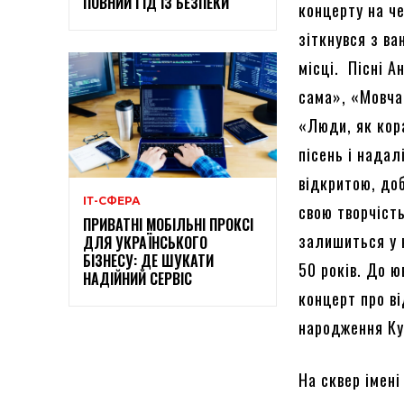
ПОВНИЙ ГІД ІЗ БЕЗПЕКИ
концерту на ч
зіткнувся з ва
місці. Пісні 
сама», «Мовча
«Люди, як кор
пісень і нада
відкритою, до
ІТ-СФЕРА
свою творчість
ПРИВАТНІ МОБІЛЬНІ ПРОКСІ
залишиться у 
ДЛЯ УКРАЇНСЬКОГО
БІЗНЕСУ: ДЕ ШУКАТИ
50 років. До 
НАДІЙНИЙ СЕРВІС
концерт про в
народження Ку
На сквер імені