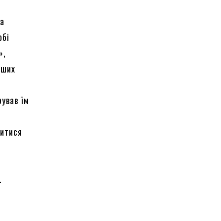
»
на
обі
»,
нших
ував їм
нитися
й
а.