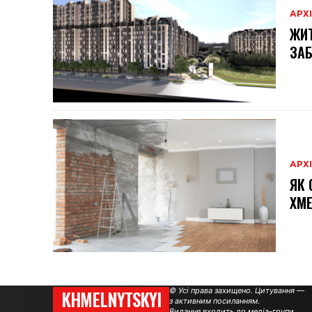
АРХ
ЖИТ
ЗА
АРХ
ЯК 
ХМ
© Усі права захищено. Цитування —
KHMELNYTSKYI
з активним посиланням.
Видання входить до
медіа-групи