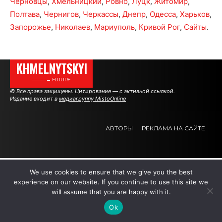
Черновцы
,
Хмельницкий
,
Ровно
,
Луцк
,
Житомир
,
Полтава
,
Чернигов
,
Черкассы
,
Днепр
,
Одесса
,
Харьков
,
Запорожье
,
Николаев
,
Мариуполь
,
Кривой Рог
,
Сайты
.
KHMELNYTSKYI
———→ FUTURE
© Все права защищены. Цитирование — с активной ссылкой.
Издание входит в
медиагруппу MistoOnline
АВТОРЫ
РЕКЛАМА НА САЙТЕ
.
.
.
We use cookies to ensure that we give you the best
experience on our website. If you continue to use this site we
will assume that you are happy with it.
Ok