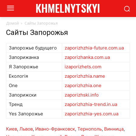
KHMELNYTSKYI
Домой
Сайты Запорожья
Сайты Запорожья
Запорожье будущего
zaporizhzhia-future.com.ua
Запорижанка
zaporizhanka.com.ua
Я Запорожье
izaporizhets.com
Екологія
zaporizhzhia.name
One
zaporizhzhia.one
Запорижски
zaporizhski.info
Тренд
zaporizhzhia-trend.in.ua
Yes Запорожье
zaporizhzhia-yes.com.ua
Киев
,
Львов
,
Ивано-Франковск
,
Тернополь
,
Винница
,