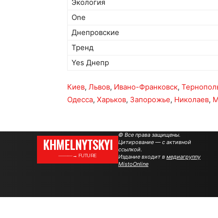
Экология
One
Днепровские
Тренд
Yes Днепр
Киев
,
Львов
,
Ивано-Франковск
,
Тернопол
Одесса
,
Харьков
,
Запорожье
,
Николаев
,
М
© Все права защищены.
KHMELNYTSKYI
Цитирование — с активной
ссылкой.
———→ FUTURE
Издание входит в
медиагруппу
MistoOnline
.
.
.