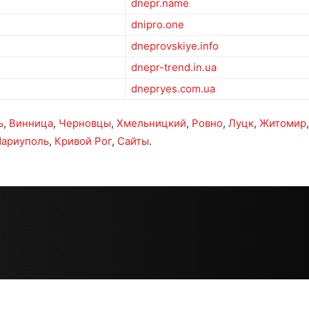
dnepr.name
dnipro.one
dneprovskiye.info
dnepr-trend.in.ua
dnepryes.com.ua
ь
,
Винница
,
Черновцы
,
Хмельницкий
,
Ровно
,
Луцк
,
Житомир
ариуполь
,
Кривой Рог
,
Сайты
.