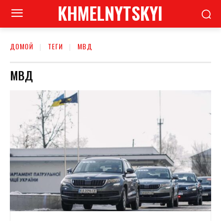
KHMELNYTSKYI
ДОМОЙ
ТЕГИ
МВД
МВД