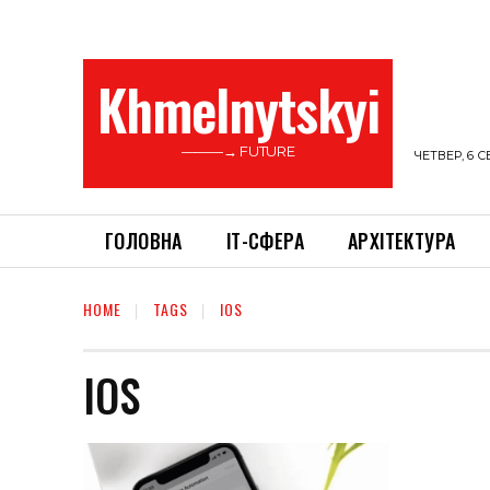
Khmelnytskyi
———→ FUTURE
ЧЕТВЕР, 6 С
ГОЛОВНА
ІТ-СФЕРА
АРХІТЕКТУРА
HOME
TAGS
IOS
IOS