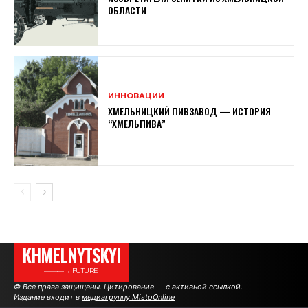
ОБЛАСТИ
ИННОВАЦИИ
ХМЕЛЬНИЦКИЙ ПИВЗАВОД — ИСТОРИЯ
“ХМЕЛЬПИВА”
KHMELNYTSKYI
———→ FUTURE
© Все права защищены. Цитирование — с активной ссылкой.
Издание входит в
медиагруппу MistoOnline