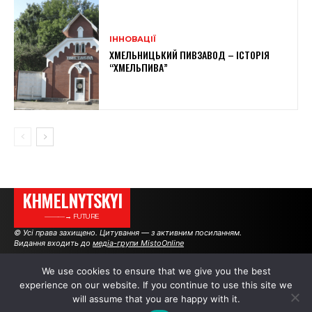
ІННОВАЦІЇ
ХМЕЛЬНИЦЬКИЙ ПИВЗАВОД – ІСТОРІЯ
“ХМЕЛЬПИВА”
KHMELNYTSKYI
———→ FUTURE
© Усі права захищено. Цитування — з активним посиланням.
Видання входить до
медіа-групи MistoOnline
We use cookies to ensure that we give you the best
experience on our website. If you continue to use this site we
АВТОРИ
РЕКЛАМА НА САЙТІ
will assume that you are happy with it.