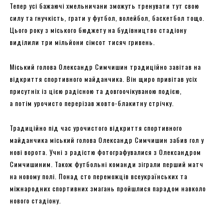
Тепер усі бажаючі хмельничани зможуть тренувати тут свою
силу та гнучкість, грати у футбол, волейбол, баскетбол тощо.
Цього року з міського бюджету на будівництво стадіону
виділили три мільйони сімсот тисяч гривень.
Міський голова Олександр Симчишин традиційно завітав на
відкриття спортивного майданчика. Він щиро привітав усіх
присутніх із цією радісною та довгоочікуваною подією,
а потім урочисто перерізав жовто-блакитну стрічку.
Традиційно під час урочистого відкриття спортивного
майданчика міський голова Олександр Симчишин забив гол у
нові ворота. Учні з радістю фотографувалися з Олександром
Симчишиним. Також футбольні команди зіграли перший матч
на новому полі. Понад сто переможців всеукраїнських та
міжнародних спортивних змагань пройшлися парадом навколо
нового стадіону.