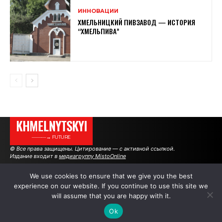
ИННОВАЦИИ
ХМЕЛЬНИЦКИЙ ПИВЗАВОД — ИСТОРИЯ
“ХМЕЛЬПИВА”
KHMELNYTSKYI
———→ FUTURE
© Все права защищены. Цитирование — с активной ссылкой.
Издание входит в
медиагруппу MistoOnline
We use cookies to ensure that we give you the best
experience on our website. If you continue to use this site we
АВТОРЫ
РЕКЛАМА НА САЙТЕ
will assume that you are happy with it.
Ok
.
.
.